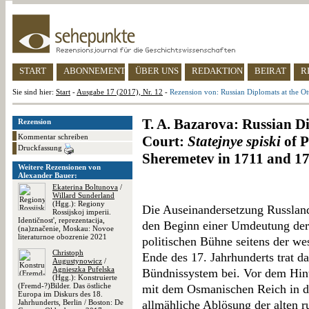
START
ABONNEMENT
ÜBER UNS
REDAKTION
BEIRAT
R
Sie sind hier:
Start
-
Ausgabe 17 (2017), Nr. 12
-
Rezension von: Russian Diplomats at the O
T. A. Bazarova: Russian D
Rezension
Kommentar schreiben
Court:
Statejnye spiski
of P
Druckfassung
Sheremetev in 1711 and 1
Weitere Rezensionen von
Alexander Bauer:
Ekaterina Boltunova
/
Willard Sunderland
(Hgg.): Regiony
Die Auseinandersetzung Russlan
Rossijskoj imperii.
Identičnost', reprezentacija,
den Beginn einer Umdeutung der 
(na)značenie, Moskau: Novoe
literaturnoe obozrenie 2021
politischen Bühne seitens der w
Christoph
Ende des 17. Jahrhunderts trat d
Augustynowicz
/
Agnieszka Pufelska
Bündnissystem bei. Vor dem Hin
(Hgg.): Konstruierte
(Fremd-?)Bilder. Das östliche
mit dem Osmanischen Reich in de
Europa im Diskurs des 18.
Jahrhunderts, Berlin / Boston: De
allmähliche Ablösung der alten r