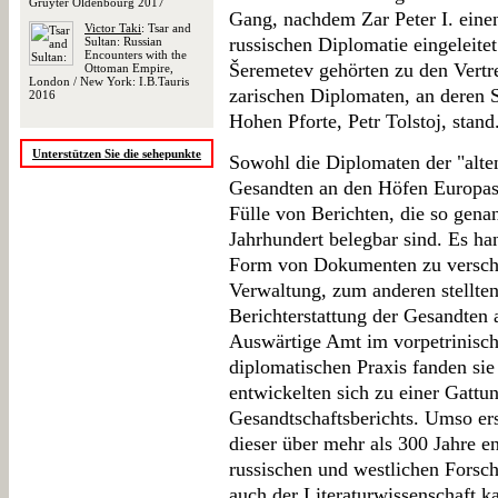
Gruyter Oldenbourg 2017
Gang, nachdem Zar Peter I. eine
Victor Taki
: Tsar and
russischen Diplomatie eingeleitet
Sultan: Russian
Encounters with the
Šeremetev gehörten zu den Vertre
Ottoman Empire,
London / New York: I.B.Tauris
zarischen Diplomaten, an deren S
2016
Hohen Pforte, Petr Tolstoj, stand
Unterstützen Sie die sehepunkte
Sowohl die Diplomaten der "alten
Gesandten an den Höfen Europas
Fülle von Berichten, die so gen
Jahrhundert belegbar sind. Es ha
Form von Dokumenten zu verschi
Verwaltung, zum anderen stellte
Berichterstattung der Gesandten
Auswärtige Amt im vorpetrinisch
diplomatischen Praxis fanden sie
entwickelten sich zu einer Gattun
Gesandtschaftsberichts. Umso ers
dieser über mehr als 300 Jahre e
russischen und westlichen Forsc
auch der Literaturwissenschaft k