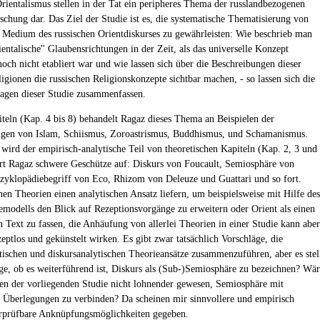
Orientalismus stellen in der Tat ein peripheres Thema der russlandbezogenen
schung dar. Das Ziel der Studie ist es, die systematische Thematisierung von
 Medium des russischen Orientdiskurses zu gewährleisten: Wie beschrieb man
ientalische" Glaubensrichtungen in der Zeit, als das universelle Konzept
noch nicht etabliert war und wie lassen sich über die Beschreibungen dieser
igionen die russischen Religionskonzepte sichtbar machen, - so lassen sich die
ragen dieser Studie zusammenfassen.
iteln (Kap. 4 bis 8) behandelt Ragaz dieses Thema an Beispielen der
gen von Islam, Schiismus, Zoroastrismus, Buddhismus, und Schamanismus.
wird der empirisch-analytische Teil von theoretischen Kapiteln (Kap. 2, 3 und
hrt Ragaz schwere Geschütze auf: Diskurs von Foucault, Semiosphäre von
yklopädiebegriff von Eco, Rhizom von Deleuze und Guattari und so fort.
en Theorien einen analytischen Ansatz liefern, um beispielsweise mit Hilfe des
modells den Blick auf Rezeptionsvorgänge zu erweitern oder Orient als einen
n Text zu fassen, die Anhäufung von allerlei Theorien in einer Studie kann aber
eptlos und gekünstelt wirken. Es gibt zwar tatsächlich Vorschläge, die
tischen und diskursanalytischen Theorieansätze zusammenzuführen, aber es stel
age, ob es weiterführend ist, Diskurs als (Sub-)Semiosphäre zu bezeichnen? Wä
n der vorliegenden Studie nicht lohnender gewesen, Semiosphäre mit
 Überlegungen zu verbinden? Da scheinen mir sinnvollere und empirisch
erprüfbare Anknüpfungsmöglichkeiten gegeben.