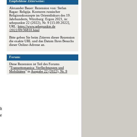
Empfohlene Zitierweise:
Alexander Bauer: Rezension von: Stefan
Ragaz: Religija. Konturen russischer
Religionskonzepte im Orientdiskurs des 19.
Jahrhunderts, Würzburg: Ergon 2021, in:
sehepunkte 22 (2022), Nr. 9 [15.09.2022],
URL:
https://www.sehepunkte.de
/2022/09/36810.html
Bitte geben Sie beim Zitieren dieser Rezension
die exakte URL und das Datum Ihres Besuchs
dieser Online-Adresse an.
Forum:
Diese Rezension ist Teil des Forums
"
Transottomanica: Verflechtungen und
Mobilitäten
" in
Ausgabe 22 (2022), Nr. 9
lt
re