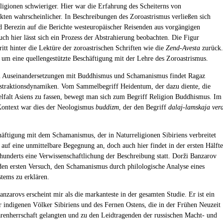
ligionen schwieriger. Hier war die Erfahrung des Scheiterns von
kten wahrscheinlicher. In Beschreibungen des Zoroastrismus verließen sich
d Berezin auf die Berichte westeuropäischer Reisenden aus vorgängigen
ch hier lässt sich ein Prozess der Abstrahierung beobachten. Die Figur
ritt hinter die Lektüre der zoroastrischen Schriften wie die
Zend-Avesta
zurück.
 um eine quellengestützte Beschäftigung mit der Lehre des Zoroastrismus.
n Auseinandersetzungen mit Buddhismus und Schamanismus findet Ragaz
straktionsdynamiken. Vom Sammelbegriff Heidentum, der dazu diente, die
ielfalt Asiens zu fassen, bewegt man sich zum Begriff Religion Buddhismus. Im
Kontext war dies der Neologismus
buddizm
, der den Begriff
dalaj-lamskaja ver
häftigung mit dem Schamanismus, der in Naturreligionen Sibiriens verbreitet
 auf eine unmittelbare Begegnung an, doch auch hier findet in der ersten Hälfte
rhunderts eine Verwissenschaftlichung der Beschreibung statt. Dorži Banzarov
en ersten Versuch, den Schamanismus durch philologische Analyse eines
stems zu erklären.
anzarovs erscheint mir als die markanteste in der gesamten Studie. Er ist ein
er indigenen Völker Sibiriens und des Fernen Ostens, die in der Frühen Neuzeit
arenherrschaft gelangten und zu den Leidtragenden der russischen Macht- und