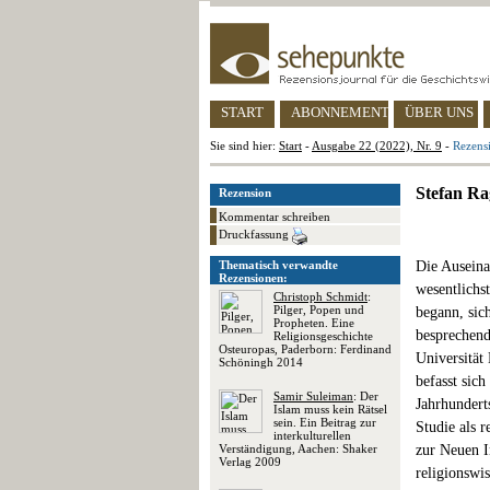
START
ABONNEMENT
ÜBER UNS
Sie sind hier:
Start
-
Ausgabe 22 (2022), Nr. 9
-
Rezensi
Stefan Ra
Rezension
Kommentar schreiben
Druckfassung
Thematisch verwandte
Die Auseina
Rezensionen:
wesentlichs
Christoph Schmidt
:
Pilger, Popen und
begann, sic
Propheten. Eine
besprechend
Religionsgeschichte
Osteuropas, Paderborn: Ferdinand
Universität 
Schöningh 2014
befasst sic
Samir Suleiman
: Der
Jahrhundert
Islam muss kein Rätsel
sein. Ein Beitrag zur
Studie als r
interkulturellen
Verständigung, Aachen: Shaker
zur Neuen I
Verlag 2009
religionswi