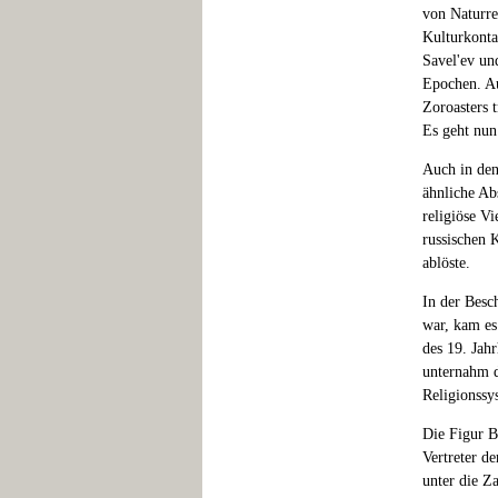
von Naturre
Kulturkonta
Savel'ev un
Epochen. Au
Zoroasters t
Es geht nun
Auch in de
ähnliche Ab
religiöse V
russischen 
ablöste.
In der Besc
war, kam es
des 19. Jah
unternahm d
Religionssy
Die Figur B
Vertreter d
unter die Z