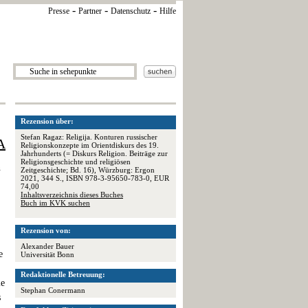
-
-
-
Presse
Partner
Datenschutz
Hilfe
Rezension über:
Stefan Ragaz: Religija. Konturen russischer
A
Religionskonzepte im Orientdiskurs des 19.
Jahrhunderts (= Diskurs Religion. Beiträge zur
Religionsgeschichte und religiösen
n
Zeitgeschichte; Bd. 16), Würzburg: Ergon
2021, 344 S., ISBN 978-3-95650-783-0, EUR
74,00
Inhaltsverzeichnis dieses Buches
Buch im KVK suchen
Rezension von:
Alexander Bauer
e
Universität Bonn
Redaktionelle Betreuung:
ie
Stephan Conermann
s