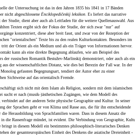
elle der Untersuchung ist das in den Jahren 1835 bis 1841 in 17 Bänden
ber nicht abgeschlossene
Ėnciklopedičeskij leksikon
. Es liefert das narrative
 der Studie, dient aber auch als Leitfaden für die weitere Quellenauswahl. Aus
hlten Texten ergibt sich der Fokus der Studie, der sich zwar "nur" auf
orgänge konzentriert, diese aber breit fasst, und zwar von der Rezeption der
schen "orientalischen" Texte bis zu den realen Kulturkontakten. Besonders im
l tritt der Orient als ein Medium und als ein Träger von Informationen hervor.
ontakt kann als eine direkte Begegnung ablaufen, wie am Beispiel des
ers der russischen Romantik Bestužev-Marlinskij demonstriert, oder auch als ein
 aus der wissenschaftlichen Distanz, wie dies bei Berezin der Fall war. In der
s Monolog gefassten Begegnungsart, tendiert der Autor eher zu einer
chen Sichtweise auf das orientalisch Fremde.
eschäftigt sich nicht mit dem Islam als Religion, sondern mit dem islamischen
ei sucht er nach (musik-)ästhetischen Zugängen, wie dem Modell des
 verbindet auf der anderen Seite physische Geographie und Kultur. In seiner
rung der Sprachen geht er von Klima und Rasse aus, die für ihn entscheidende
r die Herausbildung von Sprachfamilien waren. Dass in diesem Ansatz die
 in die Rassenfrage mündet, ist evident. Die Verbindung von Geographie, Kult
 bringt in diesem Modell ein bestimmtes philosophisch-literarisches Denken
stehen der gesamteuropäischen Einheit des Denkens die asiatische Dreieinheit -