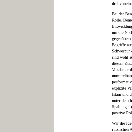
drei vonein
Bei der Besc
Rolle. Deme
Entwicklung
um die Nach
gegenüber d
Begriffe au
Schwerpunkt
sind wohl a
diesem Zusa
Vokabular d
unmittelbar
performativ
explizite V
Islam und d
unter dem h
Spaltungen)
positive Ro
War die Ide
russischen 