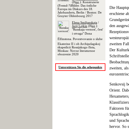
(Hgg.): Konstruierte
(Fremd-?)Bilder. Das östliche
Die Hauptqu
Europa im Diskurs des 18.
Jahrhunderts, Berlin / Boston: De
erschiene a
Gruyter Oldenbourg 2017
Grundgerüst
Elena Smiljanskaja
/
den ausgewä
Jurij Lejkin
(Hgg.):
"Russkaja vernost', čest'
Rezeptionsv
i otvaga" Dona
westeuropäi
Ėlfinstona. Povestvovanie o slube
zweiten Fal
Ekaterine II i ob Archipelagskoj
ėkspedicii Rossijskogo flota,
Der Kulturk
Moskau: Novoe literaturnoe
obozrenie 2020
Schriftstell
Beobachtung
Unterstützen Sie die sehepunkte
zweiten, al
eurozentris
Senkovsij b
Orient. Dab
Hexameters,
Klassifizie
Faktoren fü
Sprachlogik
und Sprache
hervor. So 