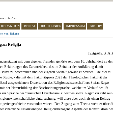
REDAKTION
BEIRAT
RICHTLINIEN
IMPRESSUM
ARCHIV
on von: Religija
gaz: Religija
A
Textgröße:
A
ndersetzung mit dem eigenen Fremden gehörte seit dem 18. Jahrhundert zu de
ten Erfahrungen des Zarenreiches, das im Zeitalter der Aufklärung damit
h selbst zu beschreiben und der eigenen Vielfalt gewahr zu werden. Die hier zu
e Studie, - die mit dem Fakultätspreis 2021 der Theologischen Fakultät der
Basel ausgezeichnete Dissertation des Religionswissenschaftlers Stefan Ragaz -
h mit der Herausbildung der Beschreibungssprache, welche im Verlauf des 19.
s zur Sprache des "russischen Orientalismus" werden sollte. Ragaz versteht sein
eligionswissenschaftliche Untersuchung, will diese aber auch als einen Beitrag
mperiengeschichte verstanden wissen. Den Zugang zum Thema sucht er über d
ssenschaftliche Diskursanalyse. Religionsbezogene Aspekte der Konstruktion de