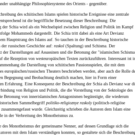
ander unabhängige Philosophiesysteme des Orients - gegenüber.
hreibung des schiitischen Islams spielen historische Ereignisse eine zentrale
ntsprechend ist die begriffliche Besetzung dieser Beschreibung: Die
 der Schia wird als ein Wechselspiel zwischen Religion und Politik im Kampf
folge Mohammeds dargestellt. Die Schia tritt dabei als eine Art Devianz
em Hauptstrang des Islams auf. So tauchen in der Beschreibung historische
s der russischen Geschichte auf:
raskol
(Spaltung) und Schisma. Der
 der Darstellungen auf Assassinen und die Betonung der "islamischen Schisma
uf die Rezeption von westeuropäischen Texten zurückzuführen. Interessant ist i
mmenhang die Darstellung von schiitischen Passionsspielen, die mit dem
es europäischen/russischen Theaters beschrieben werden, aber auch die Rolle d
en Begegnung und Beobachtung deutlich machen, hier in Form einer
en Erfahrung. Eine Konsequenz der Beschreibung der Schia als Devianz war di
erbindung von Religion und Politik, die die Vorstellung von der Sektologie des
ie Betonung von innerislamischen Antagonismen begünstigte, die wiederum
istorischen Sammelbegriff
politiko-religioznye raskoly
(politisch-religiöse
 zusammengefasst wurde. Gleichzeitig schrieben die Autoren dem Islam eine
lle in der Verbreitung des Monotheismus zu.
e des Monotheismus der gemeinsame Nenner, auf dessen Grundlage sich die
Autoren mit dem Islam verständigen konnten, so gestaltete sich die Beschreibun