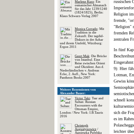
russischen 
Marlene Kurz
: Ein
osmanischer Almanach
Imperienfor
für das Jahr 1239/1240
(1824/1825), Berlin:
Religion im
Klaus Schwarz-Verlag 2007
fremde, "or
"Religion" 
Monica Corrado
: Mit
Tradition in die
fremden Rel
Zukunft. Der tagdid-
zentralen F
Diskurs in der Azhar
und ihrem Umfeld, Würzburg:
Ergon 2011
In fünf Kap
Beschreibun
Geert Mak
: Die Brücke
von Istanbul. Eine
Eingerahmt 
Reise zwischen Orient
und Okzident. Aus d.
9): Hier fä
Niederländischen v. Andreas
Ecke, 2. Aufl., New York:
Lotman, Enz
Pantheon Books 2007
Gewiss könn
Semiosphäre
Weitere Rezensionen von
Alexander Bauer:
semiotische
Victor Taki
: Tsar and
schnell konz
Sultan: Russian
Encounters with the
kultursemio
Ottoman Empire,
sich die Fr
London / New York: I.B.Tauris
2016
es im Rahme
Polascheggs
Christoph
Augustynowicz
/
leichter üb
Agnieszka Pufelska