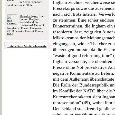
Ingham zeichnet wochenweise sei
in Kenya, London:
Random House 2005
Pressekorps sowie die zusehend
nach, sich trotz interner Verwe
Malcolm Byrne
: Iran-
Contra. Reagan's
zu stemmen. Eine schier endlos
Scandal and the
Dinnerterminen, die Ingham ein 
Unchecked Abuse of
Presidential Power, Lawrence,
räsonieren lässt, zeigt den Auto
KS: University Press of Kansas
2014
Mikrokosmos der Meinungsmache
eingangs an, wie er Thatcher zun
Unterstützen Sie die sehepunkte
überzeugen musste, da die Eiser
"waste of good reforming time" 
Ingham versuchte, sie obendrein 
Presse ohne Not provokative Äuß
negative Kommentare zu liefern.
mit dem Außenamt überschattete i
Die Rolle der Bundesrepublik un
im Konflikt der NATO über die 
Kurzstreckenraketen sieht Ingham
representation" (49), wobei ihm 
Deutschland stets fremd geblieb
schwierige Verhältnis zur Europ