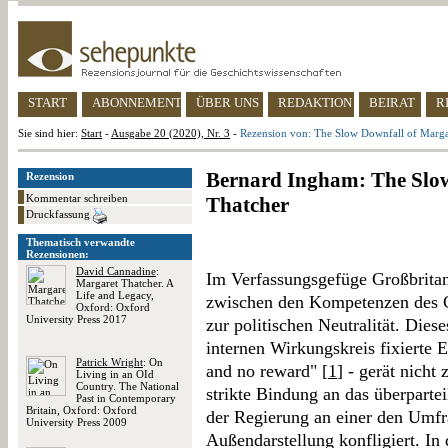
START
ABONNEMENT
ÜBER UNS
REDAKTION
BEIRAT
R
Sie sind hier:
Start
-
Ausgabe 20 (2020), Nr. 3
-
Rezension von: The Slow Downfall of Marga
Bernard Ingham: The Slow
Rezension
Kommentar schreiben
Thatcher
Druckfassung
Thematisch verwandte
Rezensionen:
David Cannadine
:
Im Verfassungsgefüge Großbritann
Margaret Thatcher. A
Life and Legacy,
zwischen den Kompetenzen des Ci
Oxford: Oxford
University Press 2017
zur politischen Neutralität. Diese
internen Wirkungskreis fixierte 
Patrick Wright
: On
and no reward" [
1
] - gerät nicht
Living in an OId
Country. The National
strikte Bindung an das überpart
Past in Contemporary
Britain, Oxford: Oxford
der Regierung an einer den Umfr
University Press 2009
Außendarstellung konfligiert. In