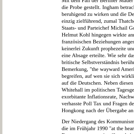
Mit dem Fall der Berliner Mauer 
die Probe gestellt. Ingham betrac
beruhigend zu wirken und die Dem
einzig zielführend, zumal Thatch
Staats- und Parteichef Michail 
Helmut Kohl hingegen wirkte an
französischen Beziehungen anges
keinerlei Zukunft prophezeite un
eine Absage erteilte. Wie sehr d
britische Selbstverständnis berüh
Bemerkung, "the wayward Americ
begreifen, auf wen sie sich wirkl
auf die Deutschen. Neben diesen
Whitehall im politischen Tagesges
exorbitante Inflationsrate, Nach
verhasste Poll Tax und Fragen d
Hongkong nach der Übergabe an 
Der Niedergang des Kommunismus
die im Frühjahr 1990 "at the hea