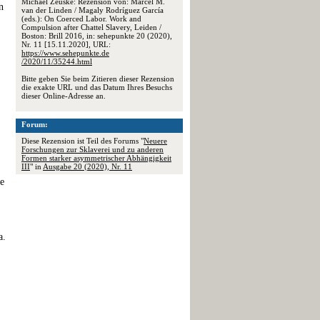
Michael Zeuske: Rezension von: Marcel M.
n
van der Linden / Magaly Rodríguez García
(eds.): On Coerced Labor. Work and
Compulsion after Chattel Slavery, Leiden /
Boston: Brill 2016, in: sehepunkte 20 (2020),
Nr. 11 [15.11.2020], URL:
https://www.sehepunkte.de
/2020/11/35244.html
Bitte geben Sie beim Zitieren dieser Rezension
die exakte URL und das Datum Ihres Besuchs
dieser Online-Adresse an.
Forum:
Diese Rezension ist Teil des Forums "
Neuere
Forschungen zur Sklaverei und zu anderen
Formen starker asymmetrischer Abhängigkeit
III
" in
Ausgabe 20 (2020), Nr. 11
ie
a.