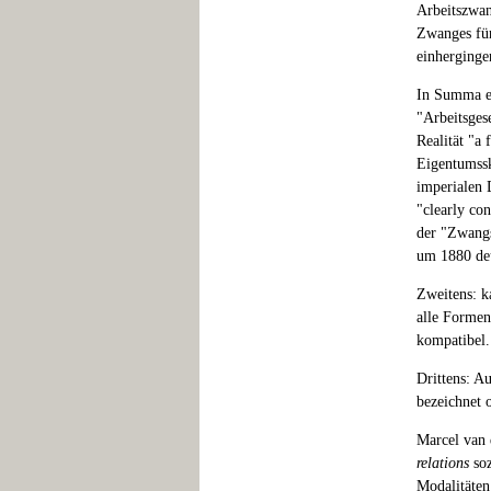
Arbeitszwan
Zwanges für
einherginge
In Summa er
"Arbeitsges
Realität "a
Eigentumssk
imperialen 
"clearly co
der "Zwangs
um 1880 deu
Zweitens: k
alle Formen
kompatibel.
Drittens: A
bezeichnet o
Marcel van 
relations
soz
Modalitäten