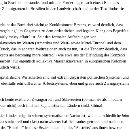
g in Brasilien entstanden und mit den Forderungen nach einem Ende des
 Zeitmigranten in Brasilien in der Landwirtschaft und in der Textilindustrie
n.
laubt das Buch drei wichtige Konklusionen: Erstens, es wird deutlich, dass
etzgebung" im Gegensatz zu dem ordentlichen und legalen Klang des Begriffs i
 fairly messy affair" ist. Seit den formalen Aufhebungen von
lavereien im Westen (Amerikas und West- sowie Mittel-Europa) und dem
Druck, das in anderen Weltregionen auch zu tun, ist die Tendenz deutlich, dass
ncepts are becoming more blurred" (wie etwa aus der Erfindung des Konzepts
arbeit" für eigentlich kollektive Massensklavereien in europäischen Kolonien
tlich wird).
apitalistische Wirtschaften sind mit extrem disparaten politischen Systemen und
 ebenfalls sehr differenter Arbeitssysteme, eben und grade auch Zwangssysteme
uch heute existieren Zwangsarbeit und Sklavereien (ob man sie als "modern"
der nicht) auch in allem kapitalistischen Ländern (inkl. China).
der Linden zeigt in seinem systematischen Nachwort, wie unterschiedliche
labo
io-strukturell und (fast) naturwissenschaftlich sauber getrennt und nach den
 des "Eintritts" in diese Beziehungen und des "Austritts" aus ihnen bewertet