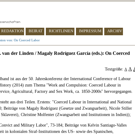
REDAKTION
BEIRAT
RICHTLINIEN
IMPRESSUM
ARCHIV
sion von: On Coerced Labor
 van der Linden / Magaly Rodríguez García (eds.): On Coerced
A
Textgröße:
A
and ist aus der 50. Jahreskonferenz der International Conference of Labour
 History (2014) zum Thema "Work and Compulsion: Coerced Labour in
rvice, Agricultural, Factory and Sex Work, ca. 1850-2000s" hervorgegangen.
steht aus drei Teilen. Erstens: "Coerced Labour in International and National
; Beiträge von Magaly Rodríguez (Gesetze und Zwangsarbeit), Nicole Stiller
Sklaverei), Christine Molfenter (Zwangsarbeit und Institutionen in Indien));
Convict and Military Labor", 73-184; Beiträge von Kelvin Santiago-Valles
it in kolonialen Straf-Institutionen des US- sowie des Spanischen,