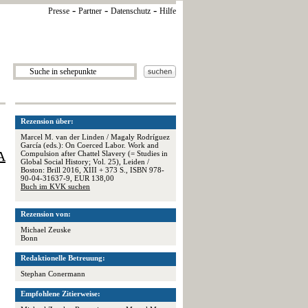
-
-
-
Presse
Partner
Datenschutz
Hilfe
Rezension über:
Marcel M. van der Linden / Magaly Rodríguez
García (eds.): On Coerced Labor. Work and
A
Compulsion after Chattel Slavery (= Studies in
Global Social History; Vol. 25), Leiden /
Boston: Brill 2016, XIII + 373 S., ISBN 978-
90-04-31637-9, EUR 138,00
Buch im KVK suchen
Rezension von:
Michael Zeuske
Bonn
Redaktionelle Betreuung:
Stephan Conermann
Empfohlene Zitierweise: