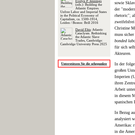
Evelyn P. Jennings
sowie Sklave
(eds.): Building the
Atlantic Empires.
der "modern
Unfree Labor and Imperial States
rhetoric"; 
in the Political Economy of
Capitalism, ca. 1500-1914,
zweifelsfrei
Leiden / Boston: Brill 2016
Christine M
David Eltis
: Atlantic
Cataclysm. Rethinking
muss sicher
the Atlantic Slave
Trades, Cambridge:
bonded lab
Cambridge University Press 2025
für sich se
Akteuren.
Unterstützen Sie die sehepunkte
In der folge
großen Unte
Imperien (U
ihren Zentr
Arbeit unte
in diesem M
spanischen 
In Bezug au
analysiert 
Amerikas: 
in die Amer