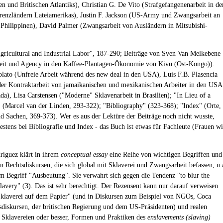
en und Britischen Atlantiks), Christian G. De Vito (Strafgefangenenarbeit in de
renzländern Lateiamerikas), Justin F. Jackson (US-Army und Zwangsarbeit an
 Philippinen), David Palmer (Zwangsarbeit von Ausländern in Mitsubishi-
Agricultural and Industrial Labor", 187-290; Beiträge von Sven Van Melkebene
eit und Agency in den Kaffee-Plantagen-Ökonomie von Kivu (Ost-Kongo)).
olato (Unfreie Arbeit während des new deal in den USA), Luis F.B. Plasencia
er Kontraktarbeit von jamaikanischen und mexikanischen Arbeiter in den USA
da), Lisa Carstensen ("Moderne" Sklavenarbeit in Brasilien); "In Lieu of a
 (Marcel van der Linden, 293-322); "Bibliography" (323-368); "Index" (Orte,
d Sachen, 369-373). Wer es aus der Lektüre der Beiträge noch nicht wusste,
testens bei Bibliografie und Index - das Buch ist etwas für Fachleute (Frauen w
íguez klärt in ihrem
conceptual essay
eine Reihe von wichtigen Begriffen und
n Rechtsdiskursen, die sich global mit Sklaverei und Zwangsarbeit befassen, u.
m Begriff "Ausbeutung". Sie verwahrt sich gegen die Tendenz "to blur the
slavery" (3). Das ist sehr berechtigt. Der Rezensent kann nur darauf verweisen
klaverei auf dem Papier" (und in Diskursen zum Beispiel von NGOs, Coca
sdiskursen, der britischen Regierung und dem US-Präsidenten) und realen
n Sklavereien oder besser, Formen und Praktiken des
enslavements (slaving)