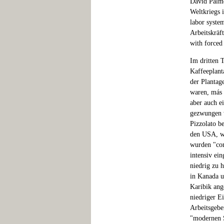
David Palme
Weltkriegs 
labor syste
Arbeitskräf
with forced
Im dritten 
Kaffeeplan
der Plantag
waren, más 
aber auch e
gezwungen 
Pizzolato b
den USA, w
wurden "com
intensiv ei
niedrig zu 
in Kanada u
Karibik an
niedriger E
Arbeitsgebe
"modernen S