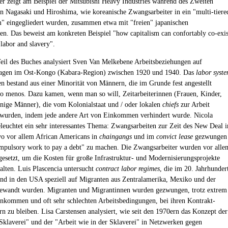
r zeigt am Beispiel der Mitsubishi Heavy Industries während des Zweiten
in Nagasaki und Hiroshima, wie koreanische Zwangsarbeiter in ein "multi-tiere
m" eingegliedert wurden, zusammen etwa mit "freien" japanischen
ten. Das beweist am konkreten Beispiel "how capitalism can confortably co-exis
 labor and slavery".
Teil des Buches analysiert Sven Van Melkebene Arbeitsbeziehungen auf
tagen im Ost-Kongo (Kabara-Region) zwischen 1920 und 1940. Das
labor syst
en bestand aus einer Minorität von Männern, die im Grunde fest angestellt
o menos. Dazu kamen, wenn man so will, Zeitarbeiterinnen (Frauen, Kinder,
inige Männer), die vom Kolonialstaat und / oder lokalen
chiefs
zur Arbeit
wurden, indem jede andere Art von Einkommen verhindert wurde. Nicola
eleuchtet ein sehr interessantes Thema: Zwangsarbeiten zur Zeit des New Deal i
o vor allem African Americans in
chaingangs
und im
convict lease
gezwungen
pulsory work to pay a debt" zu machen. Die Zwangsarbeiter wurden vor alle
ngesetzt, um die Kosten für große Infrastruktur- und Modernisierungsprojekte
halten. Luis Plascencia untersucht
contract labor regimes
, die im 20. Jahrhunder
nd in den USA speziell auf Migranten aus Zentralamerika, Mexiko und der
gewandt wurden. Migranten und Migrantinnen wurden gezwungen, trotz extrem
inkommen und oft sehr schlechten Arbeitsbedingungen, bei ihren Kontrakt-
rn zu bleiben. Lisa Carstensen analysiert, wie seit den 1970ern das Konzept der
klaverei" und der "Arbeit wie in der Sklaverei" in Netzwerken gegen