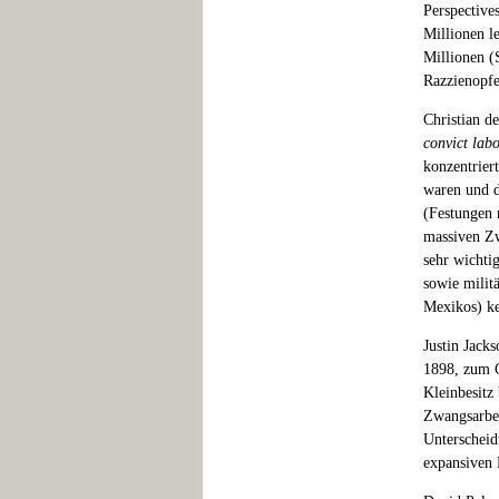
Perspective
Millionen l
Millionen (
Razzienopfe
Christian d
convict lab
konzentriert
waren und d
(Festungen
massiven Zw
sehr wichti
sowie milit
Mexikos) ke
Justin Jack
1898, zum G
Kleinbesitz
Zwangsarbei
Unterscheid
expansiven 