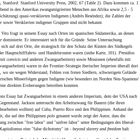
s, Stanford: Stanford University Press, 2002, 67 (Table 2). Dazu kommen ca. 1
ebend in den Amerikas zwangsmigrierten Menschen aus Afrika sowie 2,5 - 5
Schätzung) quasi-versklavten Indigenen (Andrés Reséndez); die Zahlen der
r sowie Versklavten indigener Gruppen sind nicht bekannt.
e Vito fragt in seinem Essay nach Orten im spanischen Südamerika, an denen
or
dominierte. Er interessiert sich für die Gründe. Seine Untersuchung
 sich auf drei Orte, die strategisch für den Schutz der Küsten des Südkegels
er Hauptschifffahrts- und Handelsrouten waren (siehe Karte, 101).
Presidios
 mit
convicts
und anderen Zwangsarbeitern) sowie Missionen (ebenfalls mit
angsarbeiten) waren in der Frontier-Strategie iberischer Imperien überall dort
g, wo sie wegen Widerstand, Fehlen von freien Siedlern, schwierigem Gelände
ärischen Misserfolgen gegen Indigene (wie besonders im Norden Neu-Spaniens/
ine direkten Eroberungen betreiben konnten.
sons Essay hat Zwangsarbeiten in einem anderen Imperium, dem der USA nach
egenstand. Jackson untersucht den Arbeitszwang für Bauern (die ihren
 bearbeiten wollten) auf Cuba, Puerto Rico und den Philippinen. Anhand der
t, die auf den Philippinen
polo
genannt wurde zeigt der Autor, dass die
ung zwischen "free labor" und "unfree labor" unter Bedingungen des liberal-
Kapitalismus eine "false dichotomy" ist -
beyond slavery and freedom
halt.