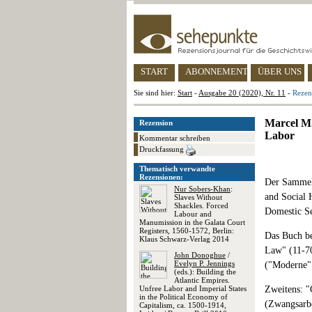
START
ABONNEMENT
ÜBER UNS
Sie sind hier:
Start
-
Ausgabe 20 (2020), Nr. 11
-
Rezen
Marcel M.
Rezension
Labor
Kommentar schreiben
Druckfassung
Thematisch verwandte
Rezensionen:
Der Sammelb
Nur Sobers-Khan
:
and Social
Slaves Without
Shackles. Forced
Domestic Se
Labour and
Manumission in the Galata Court
Registers, 1560-1572, Berlin:
Das Buch be
Klaus Schwarz-Verlag 2014
Law" (11-70
John Donoghue
/
Evelyn P. Jennings
("Moderne" 
(eds.): Building the
Atlantic Empires.
Unfree Labor and Imperial States
Zweitens: "
in the Political Economy of
(Zwangsarbe
Capitalism, ca. 1500-1914,