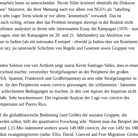
narbeit heute zu unterscheiden. Nicole Siller kritisiert ebenfalls die Diskurse
en" Sklaverei, die ihrer Meinung nach vor allem von NGO's als "labelling
als sehr vager Term würde er vor allem "kosmetisch" verwandt. Das ist
 auch richtig, erfasst aber das Problem heutigen
slavings
in der Realität nicht.
olfenter analysiert in ihrem sehr interessanten Essay die Kampagne (1976 - ma
 sagen, eine der Kampagnen im 20. und 21. Jahrhundert) zur Abolition von
our
in Indien (als ein nationales Exempel - obwohl ja Indien eher ein Kontinent
lbst ist); sie untersucht Schichten von Regeln und Gesetzen sowie Gruppen von
nden Sektion von vier Artikeln zeigt zuerst Kevin Santiago-Valles, dass es eine
rschied machte, verurteilter Strafgefangener an der Peripherie der großen
SA, Spanien, Frankreich und Großbritannien) zu sein oder Strafgefangener in
en. An den Peripherien waren
convicts
gezwungen, die schlimmsten / härtesten
r schlechtesten Bedingungen zu machen, in den
core regions
der Imperien nicht
aße. Sehr beachtenswert: Die regionale Analyse der Lage von
convicts
des
Imperiums auf Puerto Rico.
f die globalhistorische Bedeutung (und Größe) der sozialen Gruppen, die
werden sollen, hilft die quantitative Forschung sehr. Nimmt man das Beispiel de
rund 1,15 Mio
indentured workers
sowie 149.000
convicts
, die von 1492 bis 18
ikas zwangsmigrierten (siehe: Eltis, David, Coerced and Free Migration: Globa