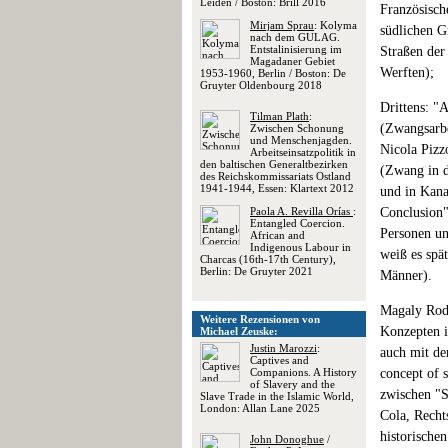
Leiden / Boston: Brill 2016
Französisch
Mirjam Sprau
: Kolyma
südlichen G
nach dem GULAG.
Entstalinisierung im
Straßen der
Magadaner Gebiet
Werften);
1953-1960, Berlin / Boston: De
Gruyter Oldenbourg 2018
Drittens: "
Tilman Plath
:
(Zwangsarb
Zwischen Schonung
und Menschenjagden.
Nicola Pizz
Arbeitseinsatzpolitik in
den baltischen Generaltbezirken
(Zwang in d
des Reichskommissariats Ostland
1941-1944, Essen: Klartext 2012
und in Kana
Paola A. Revilla Orías
:
Conclusion"
Entangled Coercion.
Personen un
African and
Indigenous Labour in
weiß es spä
Charcas (16th-17th Century),
Berlin: De Gruyter 2021
Männer).
Magaly Rodr
Weitere Rezensionen von
Konzepten i
Michael Zeuske:
Justin Marozzi
:
auch mit de
Captives and
Companions. A History
concept of 
of Slavery and the
zwischen "S
Slave Trade in the Islamic World,
London: Allan Lane 2025
Cola, Recht
historische
John Donoghue
/