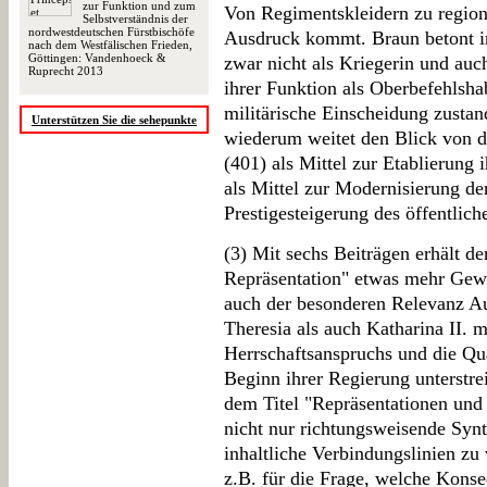
zur Funktion und zum
Von Regimentskleidern zu regio
Selbstverständnis der
nordwestdeutschen Fürstbischöfe
Ausdruck kommt. Braun betont in
nach dem Westfälischen Frieden,
Göttingen: Vandenhoeck &
zwar nicht als Kriegerin und auch
Ruprecht 2013
ihrer Funktion als Oberbefehlshab
militärische Einscheidung zustand
Unterstützen Sie die sehepunkte
wiederum weitet den Blick von d
(401) als Mittel zur Etablierung 
als Mittel zur Modernisierung de
Prestigesteigerung des öffentlich
(3) Mit sechs Beiträgen erhält d
Repräsentation" etwas mehr Gew
auch der besonderen Relevanz A
Theresia als auch Katharina II. m
Herrschaftsanspruchs und die Qua
Beginn ihrer Regierung unterstre
dem Titel "Repräsentationen un
nicht nur richtungsweisende Synt
inhaltliche Verbindungslinien zu
z.B. für die Frage, welche Konseq