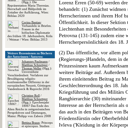
Lorenz Erren (50-69) werden dre
(Hgg.): Die
Repräsentation Maria Theresias.
behandelt: (1) Zunächst widmen s
Herrschaft und Bildpolitik im
Zeitalter der Aufklärung, Wien:
Herrscherinnen und ihrem Hof bz
Böhlau 2020
Öffentlichkeit. In dieser Sektio
Corina Bastian
:
Verhandeln in Briefen.
Liechtenhan mit Besonderheiten d
Frauen in der
höfischen Diplomatie
Petrovna (131-145) zudem eine w
des frühen 18. Jahrhunderts, Köln
/ Weimar / Wien: Böhlau 2013
Herrscherpersönlichkeit des 18. 
(2) Das öffentliche, vor allem pol
Weitere Rezensionen zu Büchern
der Autorinnen / Autoren:
(Regierungs-)Handeln, dem in de
Johannes Paulmann
/
Prinzessinnen kaum Aufmerksamke
Matthias Schnettger
/
Thomas Weller
(Hgg.):
weitere Beiträge auf. Außerdem b
Unversöhnte
Verschiedenheit. Verfahren zur
ihrem einleitenden Beitrag zu Ma
Bewältigung religiös-
konfessioneller Differenz in der
Geschlechterordnung des 18. Jah
europäischen Neuzeit, Göttingen:
Vandenhoeck & Ruprecht 2016
Kriegsführung und des Militärs G
Christine Roll
/
Ranghierarchie (30) miteinander k
Matthias Schnettger
(Hgg.): Epochenjahr
Interesse an der Herrscherin als 
1806? Das Ende des
Alten Reichs in zeitgenössischen
das auch in den Beiträgen von Be
Perspektiven und Deutungen,
Mainz: Philipp von Zabern 2008
Friedensfürstin oder Oberbefehls
Bettina Braun
: Princeps
Ivleva ('Kleidung in der Körperp
et episcopus. Studien