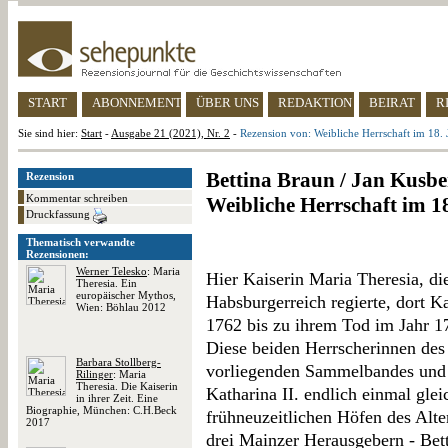
START
ABONNEMENT
ÜBER UNS
REDAKTION
BEIRAT
R
Sie sind hier:
Start
-
Ausgabe 21 (2021), Nr. 2
-
Rezension von: Weibliche Herrschaft im 18. 
Bettina Braun / Jan Kusber
Rezension
Kommentar schreiben
Weibliche Herrschaft im 1
Druckfassung
Thematisch verwandte
Rezensionen:
Werner Telesko
: Maria
Hier Kaiserin Maria Theresia, di
Theresia. Ein
europäischer Mythos,
Habsburgerreich regierte, dort Ka
Wien: Böhlau 2012
1762 bis zu ihrem Tod im Jahr 1
Diese beiden Herrscherinnen des
Barbara Stollberg-
vorliegenden Sammelbandes und 
Rilinger
: Maria
Theresia. Die Kaiserin
Katharina II. endlich einmal gle
in ihrer Zeit. Eine
Biographie, München: C.H.Beck
frühneuzeitlichen Höfen des Alte
2017
drei Mainzer Herausgebern - Bet