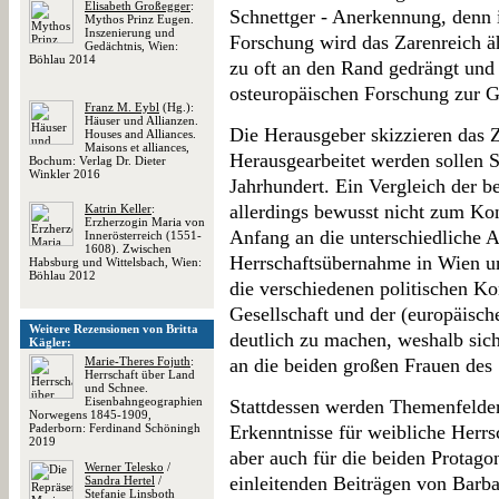
Elisabeth Großegger
:
Schnettger - Anerkennung, denn i
Mythos Prinz Eugen.
Inszenierung und
Forschung wird das Zarenreich ä
Gedächtnis, Wien:
Böhlau 2014
zu oft an den Rand gedrängt und
osteuropäischen Forschung zur G
Franz M. Eybl
(Hg.):
Häuser und Allianzen.
Die Herausgeber skizzieren das Zi
Houses and Alliances.
Maisons et alliances,
Herausgearbeitet werden sollen S
Bochum: Verlag Dr. Dieter
Winkler 2016
Jahrhundert. Ein Vergleich der b
allerdings bewusst nicht zum Ko
Katrin Keller
:
Erzherzogin Maria von
Anfang an die unterschiedliche A
Innerösterreich (1551-
1608). Zwischen
Herrschaftsübernahme in Wien und
Habsburg und Wittelsbach, Wien:
Böhlau 2012
die verschiedenen politischen Ko
Gesellschaft und der (europäische
Weitere Rezensionen von Britta
deutlich zu machen, weshalb sic
Kägler:
Marie-Theres Fojuth
:
an die beiden großen Frauen des 
Herrschaft über Land
und Schnee.
Eisenbahngeographien
Stattdessen werden Themenfelder
Norwegens 1845-1909,
Paderborn: Ferdinand Schöningh
Erkenntnisse für weibliche Herrs
2019
aber auch für die beiden Protag
Werner Telesko
/
einleitenden Beiträgen von Barba
Sandra Hertel
/
Stefanie Linsboth