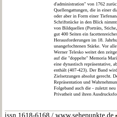
d'administration" von 1762 zurü
Quellengattungen, die in einer 
oder aber in Form einer Tiefenana
Schriftstücke in den Blick nimm
von Bildquellen (Porträts, Stiche
gut 400 Seiten ein facettenreiche
Herausforderungen im 18. Jahrhun
unangefochtenen Stärke. Vor all
Werner Telesko weitet den zeitg
auf die "doppelte" Memoria Maria 
eine dynastisch repräsentative, a
enthält (407-423). Der Band wir
Zielsetzungen absolut gerecht. 
Repräsentation und Wahrnehmung l
Folgeband auch die - zuletzt neu 
Privatheit und ihren Ausdrucksfo
issn 1618-6168 / www.sehepunkte.de