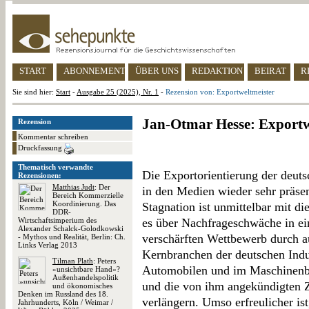
START
ABONNEMENT
ÜBER UNS
REDAKTION
BEIRAT
R
Sie sind hier:
Start
-
Ausgabe 25 (2025), Nr. 1
-
Rezension von: Exportweltmeister
Jan-Otmar Hesse: Exportw
Rezension
Kommentar schreiben
Druckfassung
Thematisch verwandte
Die Exportorientierung der deuts
Rezensionen:
Matthias Judt
: Der
in den Medien wieder sehr präsen
Bereich Kommerzielle
Koordinierung. Das
Stagnation ist unmittelbar mit di
DDR-
Wirtschaftsimperium des
es über Nachfrageschwäche in ei
Alexander Schalck-Golodkowski
verschärften Wettbewerb durch a
- Mythos und Realität, Berlin: Ch.
Links Verlag 2013
Kernbranchen der deutschen Indu
Tilman Plath
: Peters
Automobilen und im Maschinenb
»unsichtbare Hand«?
Außenhandelspolitik
und die von ihm angekündigten Z
und ökonomisches
Denken im Russland des 18.
verlängern. Umso erfreulicher is
Jahrhunderts, Köln / Weimar /