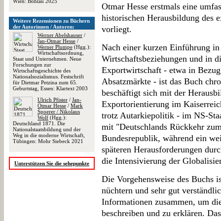
Wien: Böhlau 2025
Otmar Hesse erstmals eine umfa
historischen Herausbildung des e
Weitere Rezensionen zu Büchern
der Autorinnen / Autoren:
vorliegt.
Werner Abelshauser
/
Jan-Otmar Hesse
/
Nach einer kurzen Einführung in 
Werner Plumpe
(Hgg.):
Wirtschaftsordnung,
Wirtschaftsbeziehungen und in di
Staat und Unternehmen. Neue
Forschungen zur
Exportwirtschaft - etwa in Bezug
Wirtschaftsgeschichte des
Nationalsozialismus. Festschrift
Absatzmärkte - ist das Buch chro
für Dietmar Petzina zum 65.
Geburtstag, Essen: Klartext 2003
beschäftigt sich mit der Herausb
Ulrich Pfister
/
Jan-
Exportorientierung im Kaiserreic
Otmar Hesse
/
Mark
Spoerer / Nikolaus
trotz Autarkiepolitik - im NS-Staa
Wolf
(Hgg.):
Deutschland 1871. Die
mit "Deutschlands Rückkehr zum
Nationalstaatsbildung und der
Weg in die moderne Wirtschaft,
Bundesrepublik, während ein weit
Tübingen: Mohr Siebeck 2021
späteren Herausforderungen durc
die Intensivierung der Globalisie
Unterstützen Sie die sehepunkte
Die Vorgehensweise des Buchs ist
nüchtern und sehr gut verständli
Informationen zusammen, um die
beschreiben und zu erklären. Das