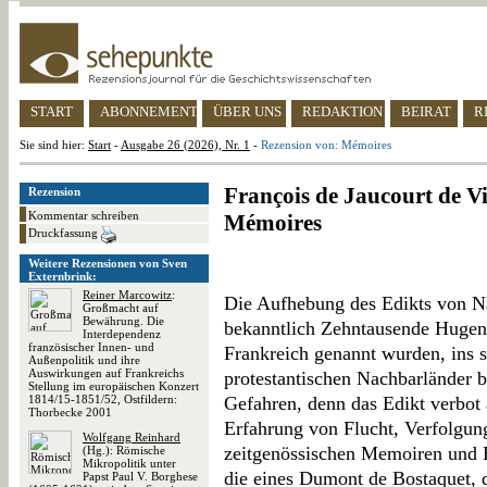
START
ABONNEMENT
ÜBER UNS
REDAKTION
BEIRAT
R
Sie sind hier:
Start
-
Ausgabe 26 (2026), Nr. 1
-
Rezension von: Mémoires
François de Jaucourt de V
Rezension
Kommentar schreiben
Mémoires
Druckfassung
Weitere Rezensionen von Sven
Externbrink:
Reiner Marcowitz
:
Die Aufhebung des Edikts von N
Großmacht auf
Bewährung. Die
bekanntlich Zehntausende Hugeno
Interdependenz
französischer Innen- und
Frankreich genannt wurden, ins s
Außenpolitik und ihre
Auswirkungen auf Frankreichs
protestantischen Nachbarländer b
Stellung im europäischen Konzert
1814/15-1851/52, Ostfildern:
Gefahren, denn das Edikt verbot
Thorbecke 2001
Erfahrung von Flucht, Verfolgung
Wolfgang Reinhard
zeitgenössischen Memoiren und 
(Hg.): Römische
Mikropolitik unter
die eines Dumont de Bostaquet, d
Papst Paul V. Borghese