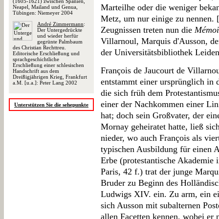
(1605-1621) zwischen Spanien,
Marteilhe oder die weniger bekan
Neapel, Mailand und Genua,
Tübingen: Niemeyer 2004
Metz, um nur einige zu nennen. 
André Zimmermann
:
Zeugnissen treten nun die
Mémoi
Der Untergedrückte
und wieder herfür
Villarnoul, Marquis d'Ausson, d
gegrünte Palmbaum
des Christian Rechttreu.
der Universitätsbibliothek Leiden
Editorische Erschließung und
sprachgeschichtliche
Erschließung einer schlesischen
François de Jaucourt de Villarn
Handschrift aus dem
Dreißigjährigen Krieg, Frankfurt
entstammt einer ursprünglich in 
a.M. [u.a.]: Peter Lang 2002
die sich früh dem Protestantismus
einer der Nachkommen einer Lini
Unterstützen Sie die sehepunkte
hat; doch sein Großvater, der ein
Mornay geheiratet hatte, ließ sic
nieder, wo auch François als vie
typischen Ausbildung für einen 
Erbe (protestantische Akademie 
Paris, 42 f.) trat der junge Marq
Bruder zu Beginn des Holländisc
Ludwigs XIV. ein. Zu arm, ein e
sich Ausson mit subalternen Post
allen Facetten kennen, wobei e