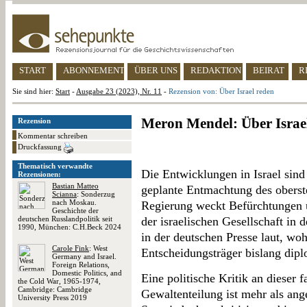
START
ABONNEMENT
ÜBER UNS
REDAKTION
BEIRAT
R
Sie sind hier:
Start
-
Ausgabe 23 (2023), Nr. 11
-
Rezension von: Über Israel reden
Meron Mendel: Über Israe
Rezension
Kommentar schreiben
Druckfassung
Thematisch verwandte
Die Entwicklungen in Israel sin
Rezensionen:
Bastian Matteo
geplante Entmachtung des oberste
Scianna
: Sonderzug
nach Moskau.
Regierung weckt Befürchtungen 
Geschichte der
deutschen Russlandpolitik seit
der israelischen Gesellschaft in 
1990, München: C.H.Beck 2024
in der deutschen Presse laut, woh
Carole Fink
: West
Entscheidungsträger bislang dipl
Germany and Israel.
Foreign Relations,
Domestic Politics, and
Eine politische Kritik an dieser 
the Cold War, 1965-1974,
Cambridge: Cambridge
Gewaltenteilung ist mehr als ang
University Press 2019