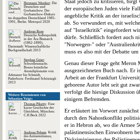
Staat jedoch zu kritisieren, birg
Hermann Wentker
: Die
Deutschen und
der europäischen Juden viele Falls
Gorbatschow. Der
Gorbatschow-Diskurs
angebliche Kritik an der israelis
im doppelten Deutschland 1985-
1991, Berlin: Metropol 2020
ab. So verwundert es, mit welc
auf "Israelkritik" eingefordert wir
Andreas Rose
:
Deutsche Außenpolitik
dürfe. Schließlich fordert auch n
in der Ära Bismarck
(1862-1890),
"Norwegen-" oder "Australienkri
Darmstadt: Wissenschaftliche
Buchgesellschaft 2013
muss es also mit der Debatte um 
Stephan Geier
:
Genau dieser Frage geht Meron M
Schwellenmacht.
Bonns heimliche
ausgezeichneten Buch nach. Er ist
Atomdiplomatie von
Adenauer bis Schmidt,
Arbeit an der Frankfurt Universit
Paderborn: Ferdinand Schöningh
2013
geborene Autor lebt seit gut zwa
verfolgt die hiesige Diskussion 
Weitere Rezensionen von
einigem Befremden.
Sebastian Voigt:
Thomas Piketty
: Eine
kurze Geschichte der
Er erläutert im Vorwort zunächst s
Gleichheit, München:
C.H.Beck 2022
durch den Nahostkonflikt politisi
er in Hebron ab, wo die Armee 50
palästinensischen Einwohnern bew
Andreas Peham
: Kritik
des Antisemitismus,
Diskriminierung der Palästinense
Stuttgart: