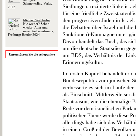
Schmetterling Verlag
Siedlungen, rezipierte linke isra
2022
für eine friedliche Zweistaatenl
den progressiven Juden in Israel.
Michael Wolffsohn
:
Nie wieder? Schon
die Debatten über Israel und di
wieder! Alter und
neuer Antisemitismus,
Sanktionen)-Kampagne unter gänz
Freiburg: Herder 2024
Davon handelt das Buch, das sich 
um die deutsche Staatsräson gege
um BDS, das Verhältnis der Linke
Unterstützen Sie die sehepunkte
Erinnerungskultur.
Im ersten Kapitel behandelt er da
Bundesrepublik zum jüdischen St
verbesserte es sich im Laufe der
als Einschnitt. Mittlerweile sei d
Staatsräson, wie die ehemalige B
Rede vor dem israelischen Parlam
politischer Ebene werde diese Po
allerdings habe sich das Verhält
in einem Großteil der Bevölkerung