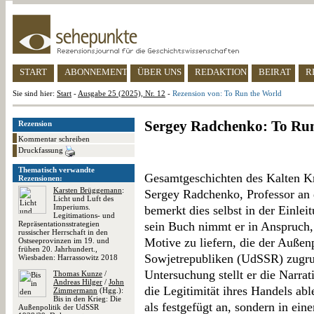
START
ABONNEMENT
ÜBER UNS
REDAKTION
BEIRAT
R
Sie sind hier:
Start
-
Ausgabe 25 (2025), Nr. 12
-
Rezension von: To Run the World
Sergey Radchenko: To Ru
Rezension
Kommentar schreiben
Druckfassung
Thematisch verwandte
Gesamtgeschichten des Kalten Kri
Rezensionen:
Karsten Brüggemann
:
Sergey Radchenko, Professor an 
Licht und Luft des
Imperiums.
bemerkt dies selbst in der Einle
Legitimations- und
Repräsentationsstrategien
sein Buch nimmt er in Anspruch, 
russischer Herrschaft in den
Motive zu liefern, die der Außenp
Ostseeprovinzen im 19. und
frühen 20. Jahrhundert.,
Sowjetrepubliken (UdSSR) zugru
Wiesbaden: Harrassowitz 2018
Untersuchung stellt er die Narra
Thomas Kunze
/
Andreas Hilger
/
John
die Legitimität ihres Handels able
Zimmermann
(Hgg.):
Bis in den Krieg: Die
als festgefügt an, sondern in ei
Außenpolitik der UdSSR