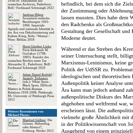
1938/39. Dokumente aus
befindlich, bei dem sich die Ziel
russischen Archiven, Paderborn:
Brill / Ferdinand Schöningh 2022
der Zustimmung oder Ablehnung 
Andreas Hilger
:
lassen mussten. Dies habe dem W
Sowjetisch-indische
Beziehungen 1941-
den Radchenko als Großmachtkon
1966. Imperiale
Agenda und nationale Identität in
Gestaltung der Gesellschaft und
der Ära von Dekolonisierung und
Kaltem Krieg, Köln / Weimar /
Moderne deutet.
Wien: Böhlau 2018
Horst Günther Linke
:
Während er das Streben des Kre
Fürst Aleksandr M.
Gorčakov (1798-
seiner Untersuchung stellt, billi
1883). Kanzler des
russischen Reiches unter Zar
Marxismus-Leninismus, keine gro
Alexander II., Paderborn: Brill /
Ferdinand Schöningh 2020
Politik der UdSSR zu. Problemati
Adam Daniel Rotfeld
/
ideologischen und theoretischen
Anatoly Torkunov
(eds.): White Spots -
Außenpolitik keiner Analyse unt
Black Spots. Difficult
Matters in Polish-Russian
Ära kann man jedoch anhand zahl
Relations 1918-2008, Pittsburgh,
außenpolitische Diskurs des Ma
PA: University of Pittsburgh Press
2015
abgehoben und weltfremd war, w
erscheinen lässt. Die außenpoli
Weitere Rezensionen von
Michael Ploetz:
vielmehr große Ähnlichkeit mit 
Manfred Güllner
: Die
in der Politikwissenschaft von J
Grünen. Höhenflug
oder Absturz?,
Ausgehend von einem prinzipiell
Freiburg: Herder 2012