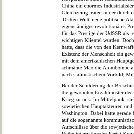
China ein enormes Industrialisie
Gleichzeitig traten in der durch
'Dritten Welt' neue politische Ak
eigenständiges revolutionäres Pr
für das Prestige der UdSSR als 
wichtigen Klientel wurden. Doc
hatte, dass die von den Kernwaf
Existenz der Menschheit ein gew
mit dem amerikanischen Hauptge
schmähte Mao die Atombombe als 
nach stalinistischem Vorbild; Mi
Bei der Schilderung der Breschne
die gewohnten Erzählmuster der 
Krieg zurück: Im Mittelpunkt ste
sowjetischen Hauptakteuren und 
Washington. Dabei hätte gerade f
auf die sogenannte kommunistis
Aufschlüsse über die sowjetische 
Reihe internationaler Partei-Kon