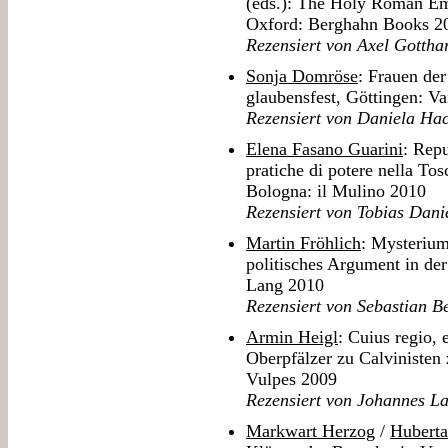
(eds.): The Holy Roman Em
Oxford: Berghahn Books 2
Rezensiert von Axel Gottha
Sonja Domröse
: Frauen der
glaubensfest, Göttingen: 
Rezensiert von Daniela Ha
Elena Fasano Guarini
: Repu
pratiche di potere nella Tos
Bologna: il Mulino 2010
Rezensiert von Tobias Dani
Martin Fröhlich
: Mysterium
politisches Argument in der
Lang 2010
Rezensiert von Sebastian B
Armin Heigl
: Cuius regio, 
Oberpfälzer zu Calvinisten
Vulpes 2009
Rezensiert von Johannes L
Markwart Herzog
/
Huberta