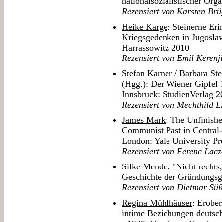
nationalsozialistischer Or
Rezensiert von Karsten Br
Heike Karge
: Steinerne Eri
Kriegsgedenken in Jugosla
Harrassowitz 2010
Rezensiert von Emil Kerenj
Stefan Karner
/
Barbara Ste
(Hgg.): Der Wiener Gipfel
Innsbruck: StudienVerlag 2
Rezensiert von Mechthild 
James Mark
: The Unfinish
Communist Past in Central
London: Yale University Pr
Rezensiert von Ferenc Lacz
Silke Mende
: "Nicht rechts
Geschichte der Gründungs
Rezensiert von Dietmar Sü
Regina Mühlhäuser
: Erobe
intime Beziehungen deutsch