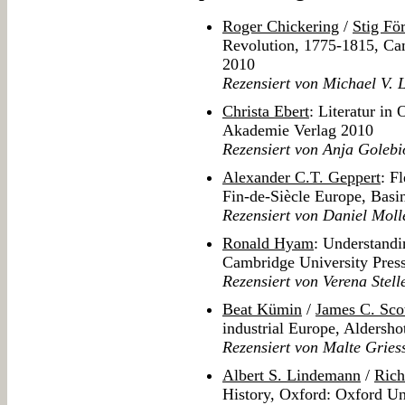
Roger Chickering
/
Stig För
Revolution, 1775-1815, Ca
2010
Rezensiert von Michael V. 
Christa Ebert
: Literatur in
Akademie Verlag 2010
Rezensiert von Anja Golebi
Alexander C.T. Geppert
: F
Fin-de-Siècle Europe, Basi
Rezensiert von Daniel Mol
Ronald Hyam
: Understandi
Cambridge University Pres
Rezensiert von Verena Stell
Beat Kümin
/
James C. Sco
industrial Europe, Aldersho
Rezensiert von Malte Gries
Albert S. Lindemann
/
Rich
History, Oxford: Oxford Un