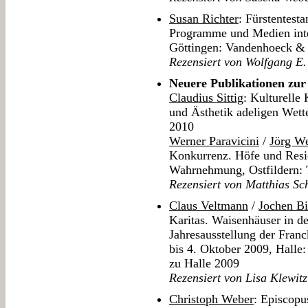
Susan Richter
: Fürstentest
Programme und Medien inte
Göttingen: Vandenhoeck &
Rezensiert von Wolfgang E.
Neuere Publikationen zur
Claudius Sittig
: Kulturelle
und Ästhetik adeligen Wett
2010
Werner Paravicini
/
Jörg We
Konkurrenz. Höfe und Resid
Wahrnehmung, Ostfildern:
Rezensiert von Matthias Sc
Claus Veltmann
/
Jochen B
Karitas. Waisenhäuser in d
Jahresausstellung der Fran
bis 4. Oktober 2009, Halle:
zu Halle 2009
Rezensiert von Lisa Klewitz
Christoph Weber
: Episcopus