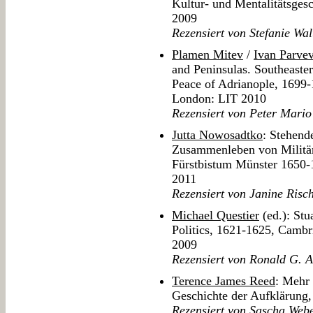
Kultur- und Mentalitätsges
2009
Rezensiert von Stefanie Wal
Plamen Mitev
/
Ivan Parve
and Peninsulas. Southeaste
Peace of Adrianople, 1699-
London: LIT 2010
Rezensiert von Peter Mario
Jutta Nowosadtko
: Stehend
Zusammenleben von Militär
Fürstbistum Münster 1650-
2011
Rezensiert von Janine Risc
Michael Questier
(ed.): Stu
Politics, 1621-1625, Cambr
2009
Rezensiert von Ronald G. 
Terence James Reed
: Mehr 
Geschichte der Aufklärun
Rezensiert von Sascha Web