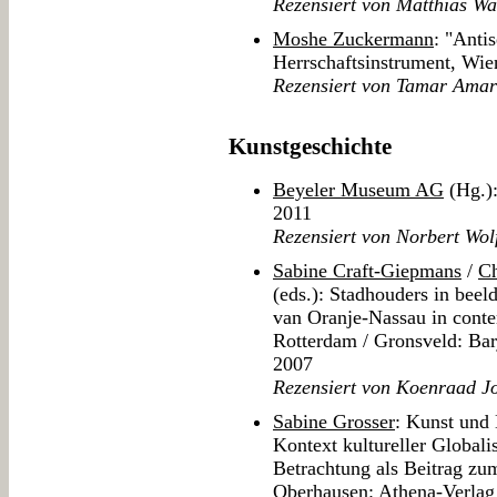
Rezensiert von Matthias Wa
Moshe Zuckermann
: "Anti
Herrschaftsinstrument, Wie
Rezensiert von Tamar Ama
Kunstgeschichte
Beyeler Museum AG
(Hg.):
2011
Rezensiert von Norbert Wol
Sabine Craft-Giepmans
/
C
(eds.): Stadhouders in bee
van Oranje-Nassau in cont
Rotterdam / Gronsveld: Ba
2007
Rezensiert von Koenraad J
Sabine Grosser
: Kunst und 
Kontext kultureller Globali
Betrachtung als Beitrag zum
Oberhausen: Athena-Verlag