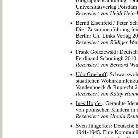
Biographiensammlung "Doir
Universitätsverlag Potsdam
Rezensiert von Heidi Hein-
Bernd Eisenfeld
/
Peter Sch
Die "Zusammenführung fein
Berlin: Ch. Links Verlag 2
Rezensiert von Rüdiger We
Frank Golczewski
: Deutsch
Ferdinand Schöningh 2010
Rezensiert von Bernard Wi
Udo Grashoff
: Schwarzwoh
staatlichen Wohnraumlenku
Vandenhoeck & Ruprecht 2
Rezensiert von Kathy Han
Ines Hopfer
: Geraubte Iden
von polnischen Kindern in 
Rezensiert von Ursula Reut
Sven Jüngerkes
: Deutsche 
1941-1945. Eine Kommunika