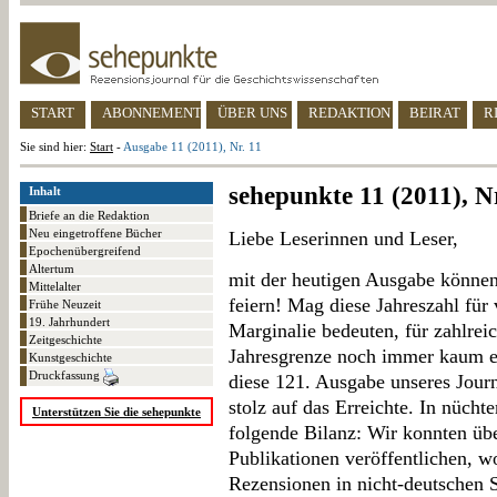
START
ABONNEMENT
ÜBER UNS
REDAKTION
BEIRAT
R
Sie sind hier:
Start
-
Ausgabe 11 (2011), Nr. 11
sehepunkte 11 (2011), Nr
Inhalt
Briefe an die Redaktion
Neu eingetroffene Bücher
Liebe Leserinnen und Leser,
Epochenübergreifend
Altertum
mit der heutigen Ausgabe könne
Mittelalter
feiern! Mag diese Jahreszahl für 
Frühe Neuzeit
19. Jahrhundert
Marginalie bedeuten, für zahlrei
Zeitgeschichte
Jahresgrenze noch immer kaum er
Kunstgeschichte
Druckfassung
diese 121. Ausgabe unseres Jour
stolz auf das Erreichte. In nücht
Unterstützen Sie die sehepunkte
folgende Bilanz: Wir konnten üb
Publikationen veröffentlichen, w
Rezensionen in nicht-deutschen 