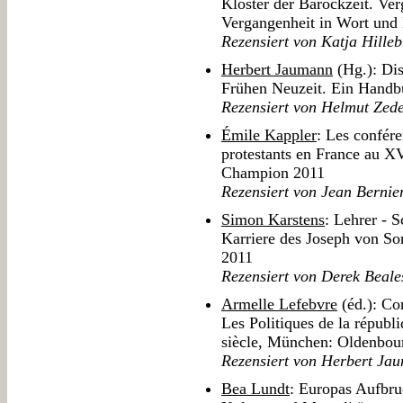
Klöster der Barockzeit. Ve
Vergangenheit in Wort und
Rezensiert von Katja Hille
Herbert Jaumann
(Hg.): Dis
Frühen Neuzeit. Ein Handb
Rezensiert von Helmut Zed
Émile Kappler
: Les confére
protestants en France au XV
Champion 2011
Rezensiert von Jean Bernie
Simon Karstens
: Lehrer - S
Karriere des Joseph von So
2011
Rezensiert von Derek Beale
Armelle Lefebvre
(éd.): Com
Les Politiques de la républ
siècle, München: Oldenbou
Rezensiert von Herbert Ja
Bea Lundt
: Europas Aufbru