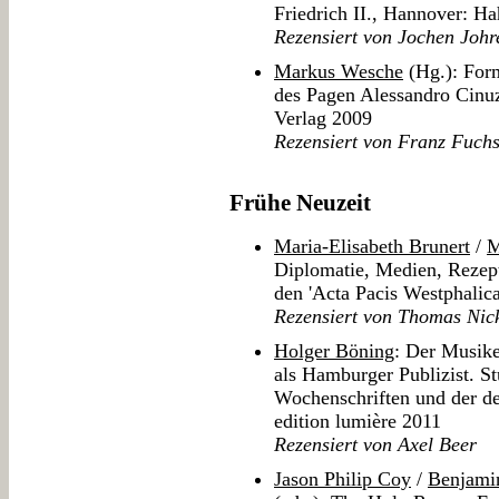
Friedrich II., Hannover: 
Rezensiert von Jochen Johr
Markus Wesche
(Hg.): Form
des Pagen Alessandro Cin
Verlag 2009
Rezensiert von Franz Fuch
Frühe Neuzeit
Maria-Elisabeth Brunert
/
M
Diplomatie, Medien, Rezept
den 'Acta Pacis Westphalic
Rezensiert von Thomas Nic
Holger Böning
: Der Musik
als Hamburger Publizist. S
Wochenschriften und der de
edition lumière 2011
Rezensiert von Axel Beer
Jason Philip Coy
/
Benjami